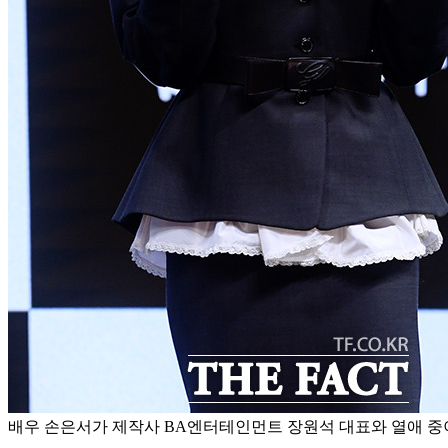
배우 손은서가 제작사 BA엔터테인먼트 장원석 대표와 열애 중이