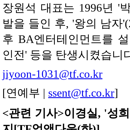
장원석 대표는 1996년 
발을 들인 후, '왕의 남자'
후 BA엔터테인먼트를 설립한
인전' 등을 탄생시켰습니다
jiyoon-1031@tf.co.kr
[연예부 |
ssent@tf.co.kr
]
<관련 기사>이경실, '성
지[TF업앤다운(하)]