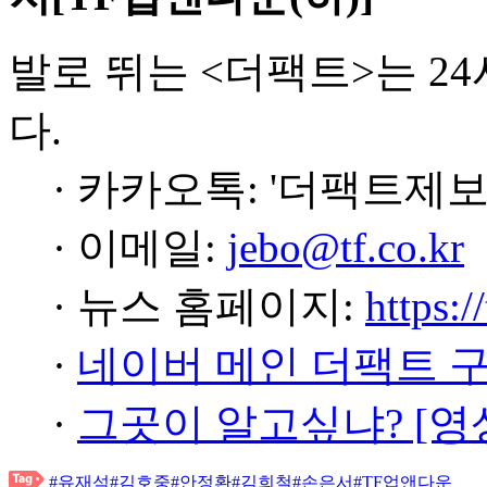
발로 뛰는 <더팩트>는 2
다.
· 카카오톡: '더팩트제보
· 이메일:
jebo@tf.co.kr
· 뉴스 홈페이지:
https:/
·
네이버 메인 더팩트 
·
그곳이 알고싶냐? [영
#유재석
#김호중
#안정환
#김희철
#손은서
#TF업앤다운