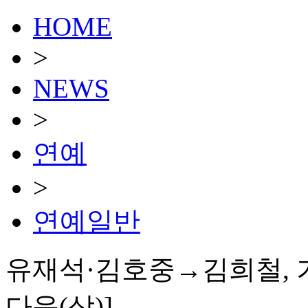
HOME
>
NEWS
>
연예
>
연예일반
유재석·김호중→김희철, 기
다운(상)]