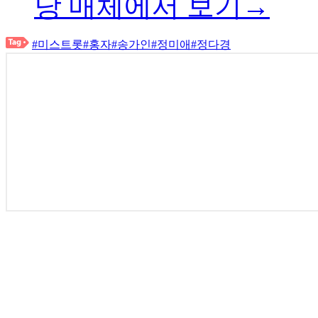
당 매체에서 보기→
#미스트롯
#홍자
#송가인
#정미애
#정다경