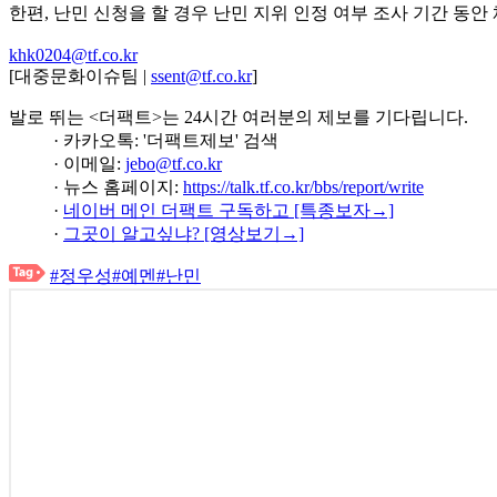
한편, 난민 신청을 할 경우 난민 지위 인정 여부 조사 기간 동안
khk0204@tf.co.kr
[대중문화이슈팀 |
ssent@tf.co.kr
]
발로 뛰는 <더팩트>는 24시간 여러분의 제보를 기다립니다.
· 카카오톡: '더팩트제보' 검색
· 이메일:
jebo@tf.co.kr
· 뉴스 홈페이지:
https://talk.tf.co.kr/bbs/report/write
·
네이버 메인 더팩트 구독하고 [특종보자→]
·
그곳이 알고싶냐? [영상보기→]
#정우성
#예멘
#난민