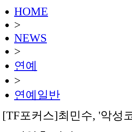
HOME
>
NEWS
>
연예
>
연예일반
[TF포커스]최민수, '악성