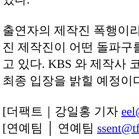
출연자의 제작진 폭행이라
진 제작진이 어떤 돌파구를
고 있다. KBS 와 제작사
최종 입장을 밝힐 예정이다
[더팩트｜강일홍 기자
eel
[연예팀 │ 연예팀
ssent@tf