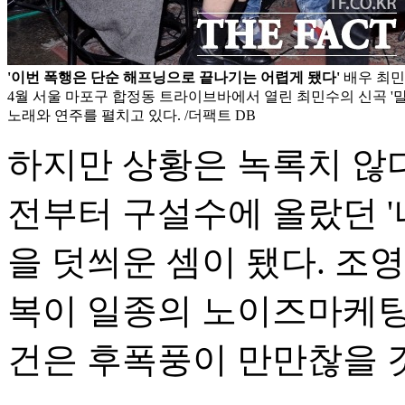
'이번 폭행은 단순 해프닝으로 끝나기는 어렵게 됐다'
배우 최민
4월 서울 마포구 합정동 트라이브바에서 열린 최민수의 신곡 '
노래와 연주를 펼치고 있다. /더팩트 DB
하지만 상황은 녹록치 않
전부터 구설수에 올랐던 '
을 덧씌운 셈이 됐다. 조
복이 일종의 노이즈마케팅
건은 후폭풍이 만만찮을 