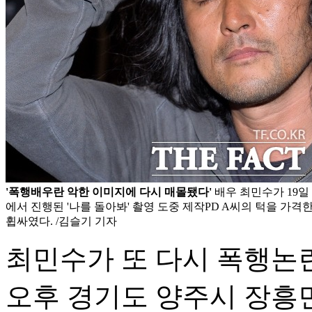
'폭행배우란 악한 이미지에 다시 매몰됐다'
배우 최민수가 19일
에서 진행된 '나를 돌아봐' 촬영 도중 제작PD A씨의 턱을 가
휩싸였다. /김슬기 기자
최민수가 또 다시 폭행논란
오후 경기도 양주시 장흥면