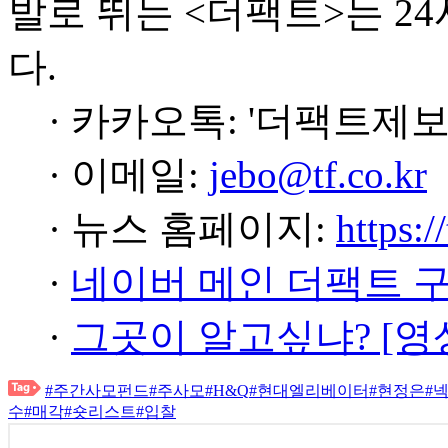
발로 뛰는 <더팩트>는 2
다.
· 카카오톡: '더팩트제보
· 이메일:
jebo@tf.co.kr
· 뉴스 홈페이지:
https:/
·
네이버 메인 더팩트 
·
그곳이 알고싶냐? [영
#주간사모펀드
#주사모
#H&Q
#현대엘리베이터
#현정은
#
수
#매각
#숏리스트
#입찰