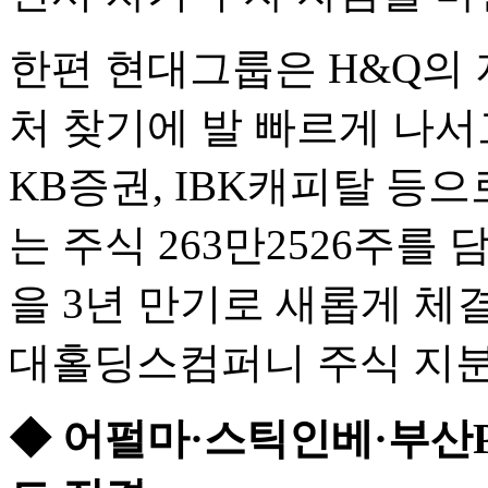
한편 현대그룹은 H&Q의 
처 찾기에 발 빠르게 나서고
KB증권, IBK캐피탈 등
는 주식 263만2526주
을 3년 만기로 새롭게 체
대홀딩스컴퍼니 주식 지분율
◆ 어펄마·스틱인베·부산