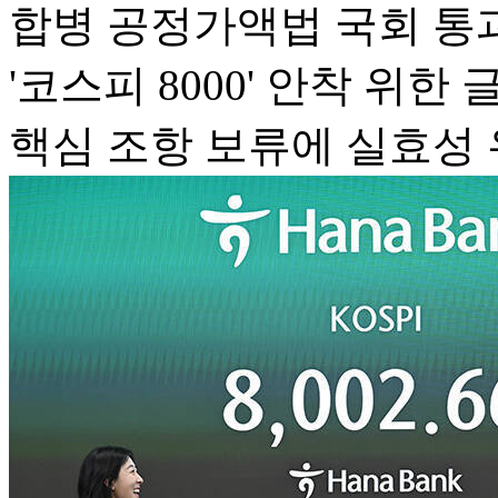
합병 공정가액법 국회 통
'코스피 8000' 안착 위
핵심 조항 보류에 실효성