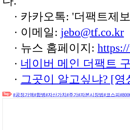
다.
· 카카오톡: '더팩트제보
· 이메일:
jebo@tf.co.kr
· 뉴스 홈페이지:
https:/
·
네이버 메인 더팩트 
·
그곳이 알고싶냐? [영
#공정가액
#합병
#자산가치
#주가
#자본시장법
#코스피
#800