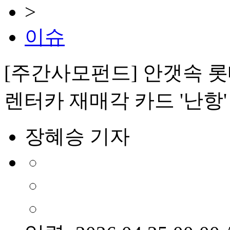
>
이슈
[주간사모펀드] 안갯속 
렌터카 재매각 카드 '난항'
장혜승 기자