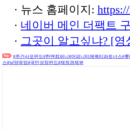
· 뉴스 홈페이지:
https:/
·
네이버 메인 더팩트 
·
그곳이 알고싶냐? [영
#주간사모펀드
#한앤컴퍼니
#어피니티에쿼티파트너스
#
스
#남양유업
#국민성장펀드
#재정경제부