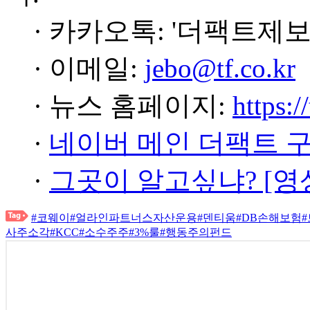
· 카카오톡: '더팩트제보
· 이메일:
jebo@tf.co.kr
· 뉴스 홈페이지:
https:/
·
네이버 메인 더팩트 
·
그곳이 알고싶냐? [영
#코웨이
#얼라인파트너스자산운용
#덴티움
#DB손해보험
사주소각
#KCC
#소수주주
#3%룰
#행동주의펀드