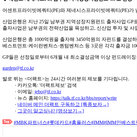
어센트프라이빗에쿼티(PE)와 제네시스프라이빗에쿼티(PE)가 
산업은행은 지난 25일 남부권 지역성장지원펀드 출자사업 GP로
출자사업은 남부권의 전략산업을 육성하고, 신산업 투자 및 사
산업은행은 총 1000억원을 출자해 3450억원의 자펀드를 결성하
베스트먼트·케이런벤처스·퀀텀벤처스 등 3곳은 각각 출자금 10
GP들은 선정일로부터 6개월 내 최소결성금액 이상 펀드레이징을
garden@tf.co.kr
발로 뛰는 <더팩트>는 24시간 여러분의 제보를 기다립니다.
· 카카오톡: '더팩트제보' 검색
· 이메일:
jebo@tf.co.kr
· 뉴스 홈페이지:
https://talk.tf.co.kr/bbs/report/write
·
네이버 메인 더팩트 구독하고 [특종보자→]
·
그곳이 알고싶냐? [영상보기→]
#MBK파트너스
#롯데카드
#홈플러스
#IMM
#IMM인베스