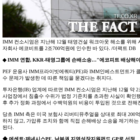
IMM 컨소시엄은 지난해 12월 태영건설 워크아웃 해소를 위해
자회사 에코비트를 2조700억원에 인수한 바 있다. /더팩트 DB
◆ IMM 연합, KKR-태영그룹에 손배소송…"에코피트 배상해야
PEF 운용사 IMM프라이빗에쿼티(PE)와 IMM인베스트먼트가
수 문제가 발생한 데 따른 책임을 묻겠다는 취지다.
투자은행(IB) 업계에 따르면 IMM 컨소시엄은 지난해 12월 
사업장에서 침출수 수위가 법정 기준치를 초과한 사실이 확인됐다
후 추가 정화 과정에서 수백억원의 비용이 투입된 것으로 전해
당초 IMM 측은 미국 보험사 리버티뮤추얼을 상대로 최대 20
하지 않고, 가압류 조치와 함께 직접 손해배상 소송을 제기하는
된다.
◆ 에센트·제네시스PE, 남부권 지역성장지원펀드 GP로 선정