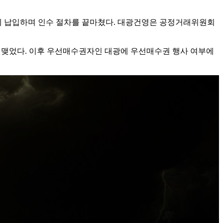
딩스에 납입하며 인수 절차를 끝마쳤다. 대광건영은 공정거래위원회
을 맺었다. 이후 우선매수권자인 대광에 우선매수권 행사 여부에