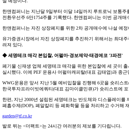
설 예정이다.
한앤컴퍼니는 지난달 9일부터 이달 14일까지 루트로닉 보통주를 주
전환우선주 6만1754주를 기록했다. 한앤컴퍼니는 이번 공개매수로
한앤컴퍼니는 자진 상장폐지를 위한 2차 공개매수에 나설 예정이다
유가증권시장에서 자진 상장폐지를 추진하기 위해서는 최대주주가 
려져 있다.
◆ 세명테크 매각 본입찰, 어펄마·경보제약·태경에코 '3파전'
폐기물 신재생 업체 세명테크 매각을 위한 본입찰에 세 곳이 출
실시했다. 이에 PEF 운용사 어펄마캐피탈(대표 김태엽)과 종근
WWG운용은 앞서 지난 5월 예비입찰을 진행해 6곳을 숏리스트
한국투자프라이빗에쿼티(대표 김마이클민큐)가 숏리스트에 포
한편, 지난 2000년 설립된 세명테크는 반도체와 디스플레이
폐흡수제(DOP), 폐알칼리 등 폐화학물 등을 처리하고 수거해 재활
garden@tf.co.kr
발로 뛰는 <더팩트>는 24시간 여러분의 제보를 기다립니다.