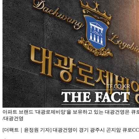
아파트 브랜드 '대광로제비앙'을 보유하고 있는 대광건영은 큐로
/대광건영
[더팩트｜윤정원 기자] 대광건영이 경기 광주시 곤지암 큐로CC