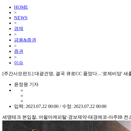
HOME
>
NEWS
>
경제
>
금융&증권
>
증권
>
이슈
[주간사모펀드] 대광건영, 결국 큐로CC 품었다…'로제비앙' 새
윤정원 기자
입력: 2023.07.22 00:00 / 수정: 2023.07.22 00:00
세명테크 본입찰, 어펄마캐피탈·경보제약·태경에코-아주IB 컨