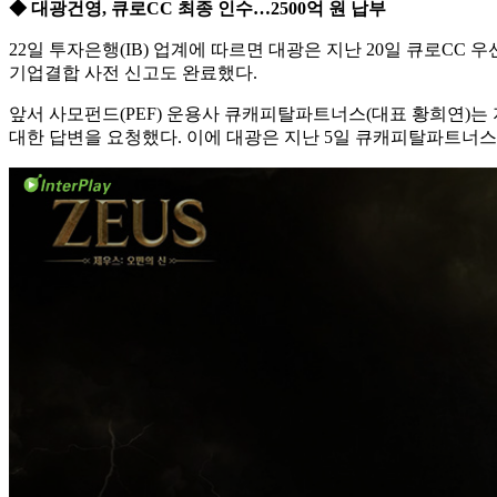
◆ 대광건영, 큐로CC 최종 인수…2500억 원 납부
22일 투자은행(IB) 업계에 따르면 대광은 지난 20일 큐로C
기업결합 사전 신고도 완료했다.
앞서 사모펀드(PEF) 운용사 큐캐피탈파트너스(대표 황희연)는
대한 답변을 요청했다. 이에 대광은 지난 5일 큐캐피탈파트너