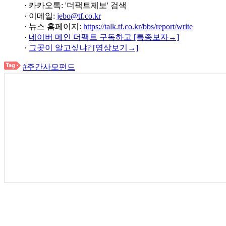
· 카카오톡: '더팩트제보' 검색
· 이메일:
jebo@tf.co.kr
· 뉴스 홈페이지:
https://talk.tf.co.kr/bbs/report/write
·
네이버 메인 더팩트 구독하고 [특종보자→]
·
그곳이 알고싶냐? [영상보기→]
#주간사모펀드