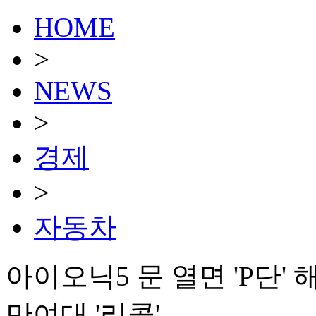
HOME
>
NEWS
>
경제
>
자동차
아이오닉5 문 열면 'P단'
만여대 '리콜'