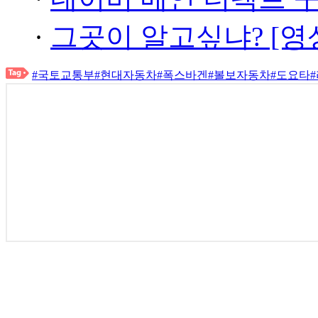
·
그곳이 알고싶냐? [영
#국토교통부
#현대자동차
#폭스바겐
#볼보자동차
#도요타