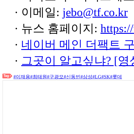
· 이메일:
jebo@tf.co.kr
· 뉴스 홈페이지:
https:/
·
네이버 메인 더팩트 
·
그곳이 알고싶냐? [영
#이재용
#최태원
#구광모
#신동빈
#삼성
#LG
#SK
#롯데