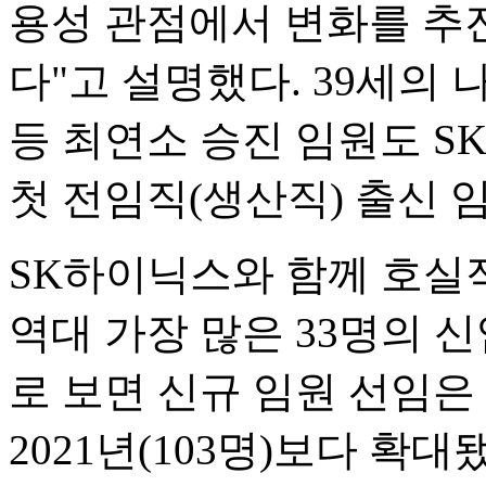
용성 관점에서 변화를 추
다"고 설명했다. 39세의
등 최연소 승진 임원도 S
첫 전임직(생산직) 출신 
SK하이닉스와 함께 호실
역대 가장 많은 33명의 
로 보면 신규 임원 선임은 총 
2021년(103명)보다 확