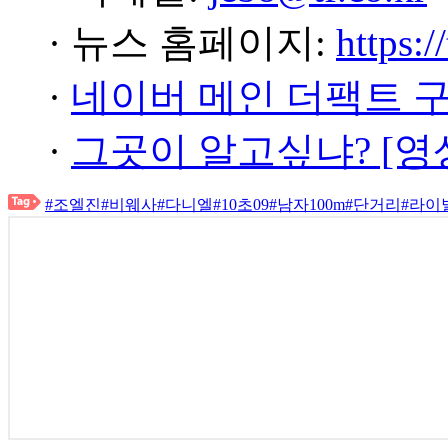
· 뉴스 홈페이지:
https:/
·
네이버 메인 더팩트 
·
그곳이 알고싶냐? [영
#조엘진
#비웨사
#다니엘
#10초09
#남자100m
#단거리
#라이