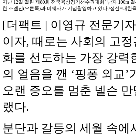
지난 12일 열린 제80회 전국육상경기선수권대회’ 남자 100m 결
한 조엘진(오른쪽)과 비웨사가 기념촬영하고 있다./정선=대한
[더팩트 | 이영규 전문기
이자, 때로는 사회의 고
화를 선도하는 가장 강력한 
의 얼음을 깬 ‘핑퐁 외교’
오랜 증오를 멈춘 넬슨 만
랬다.
분단과 갈등의 세월 속에