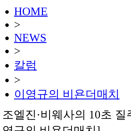
HOME
>
NEWS
>
칼럼
>
이영규의 비욘더매치
조엘진·비웨사의 10초 질주
영규의 비욘더매치]