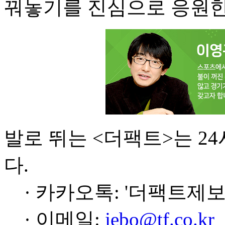
꿔놓기를 진심으로 응원한
발로 뛰는 <더팩트>는 2
다.
· 카카오톡: '더팩트제보
· 이메일:
jebo@tf.co.kr