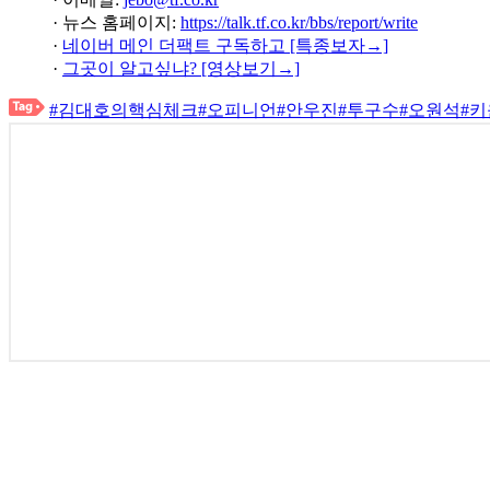
· 뉴스 홈페이지:
https://talk.tf.co.kr/bbs/report/write
·
네이버 메인 더팩트 구독하고 [특종보자→]
·
그곳이 알고싶냐? [영상보기→]
#김대호의핵심체크
#오피니언
#안우진
#투구수
#오원석
#