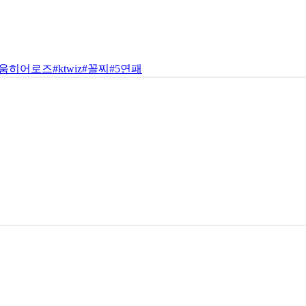
키움히어로즈
#ktwiz
#꼴찌
#5연패