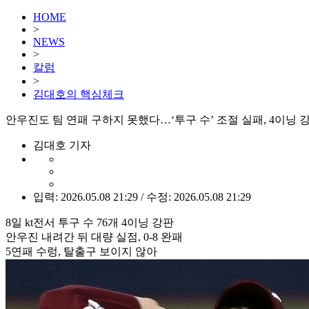
HOME
>
NEWS
>
칼럼
>
김대호의 핵심체크
안우진도 팀 연패 구하지 못했다…‘투구 수’ 조절 실패, 4이닝 
김대호 기자
입력: 2026.05.08 21:29 / 수정: 2026.05.08 21:29
8일 kt전서 투구 수 76개 4이닝 강판
안우진 내려간 뒤 대량 실점, 0-8 완패
5연패 수렁, 탈출구 보이지 않아