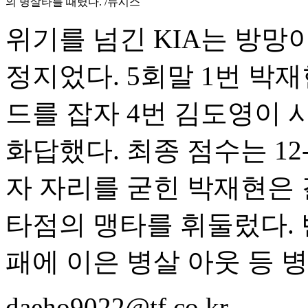
의 병살타를 때렸다. /뉴시스
위기를 넘긴 KIA는 방망
정지었다. 5회말 1번 박
드를 잡자 4번 김도영이 
화답했다. 최종 점수는 12-
자 자리를 굳힌 박재현은 결
타점의 맹타를 휘둘렀다. 
패에 이은 병살 아웃 등 
daeho9022@tf.co.kr