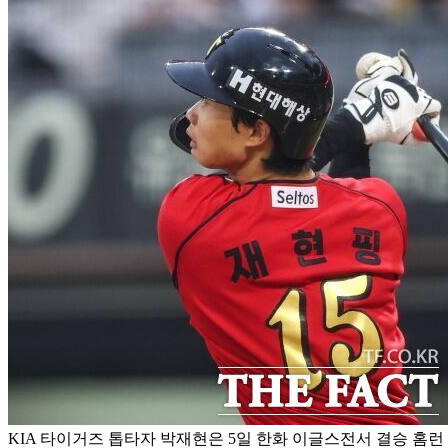
KIA 타이거즈 톱타자 박재현은 5일 한화 이글스전서 결승 홈런