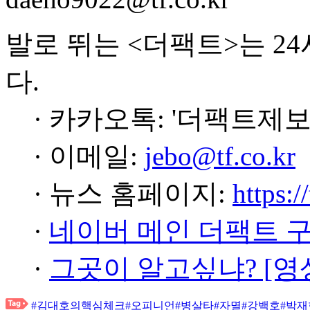
발로 뛰는 <더팩트>는 2
다.
· 카카오톡: '더팩트제보
· 이메일:
jebo@tf.co.kr
· 뉴스 홈페이지:
https:/
·
네이버 메인 더팩트 
·
그곳이 알고싶냐? [영
#김대호의핵심체크
#오피니언
#병살타
#자멸
#강백호
#박재