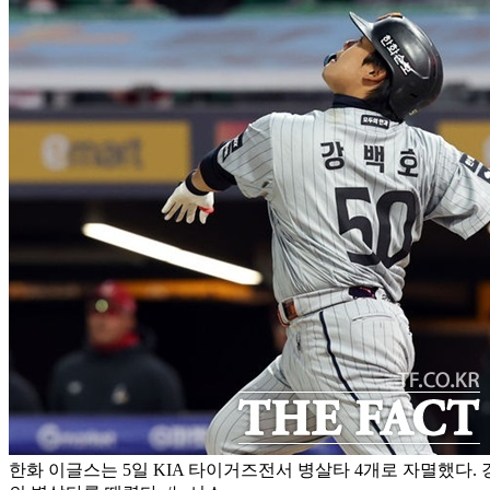
한화 이글스는 5일 KIA 타이거즈전서 병살타 4개로 자멸했다. 