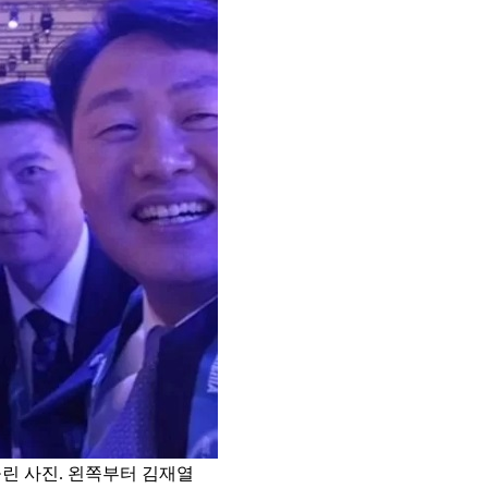
올린 사진. 왼쪽부터 김재열