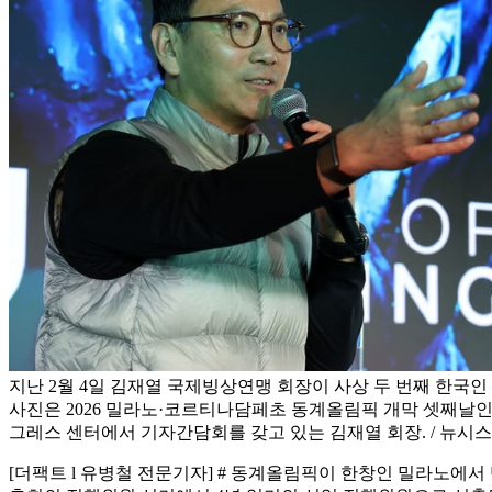
지난 2월 4일 김재열 국제빙상연맹 회장이 사상 두 번째 한국인
사진은 2026 밀라노·코르티나담페초 동계올림픽 개막 셋째날인 
그레스 센터에서 기자간담회를 갖고 있는 김재열 회장. / 뉴시스
[더팩트 l 유병철 전문기자] # 동계올림픽이 한창인 밀라노에서 