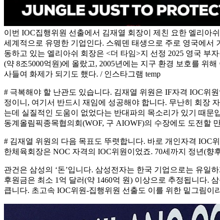
이번 IOC집행위원 선출에서 김재열 회장이 제친 요한 엘리아쉬 
세계적으로 유명한 기업인다. 스웨덴 태생으로 주로 영국에서 
동하고 있는 엘리아쉬 회장은 <더 타임>지 선정 2025 영국 부자
(약 8조5000억원)에 올랐고, 2005년에는 지구 환경 보호를 위
사들여 화제가 되기도 했다. / 인스타그램 temp
# 극복해야 할 난관도 있습니다. 김재열 위원은 IF자격 IOC위
정이니, 여기서 반드시 재임에 성공해야 합니다. 무난히 회장 
는데 실질적인 도움이 없었다는 반대파의 목소리가 있기 때문입니
동계올림픽종목협의회(WOF, 구 AIOWF)의 수장에도 도전할 
# 김재열 위원의 다음 목표도 뚜렷합니다. 바로 개인자격 IOC위
한체육회장은 NOC 자격의 IOC위원이었죠. 70세까지 정년(향후
관건은 삼성의 ‘돈’입니다. 삼성전자는 한국 기업으로는 유일하게 IO
후원금은 최소 1억 달러(약 1460억 원) 이상으로 추정됩니다.
큽니다. 초고속 IOC위원-집행위원 선출도 이를 위한 밑그림이