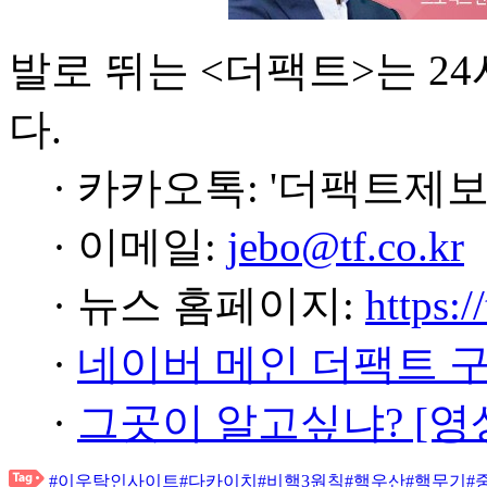
발로 뛰는 <더팩트>는 2
다.
· 카카오톡: '더팩트제보
· 이메일:
jebo@tf.co.kr
· 뉴스 홈페이지:
https:/
·
네이버 메인 더팩트 
·
그곳이 알고싶냐? [영
#이우탁인사이트
#다카이치
#비핵3원칙
#핵우산
#핵무기
#