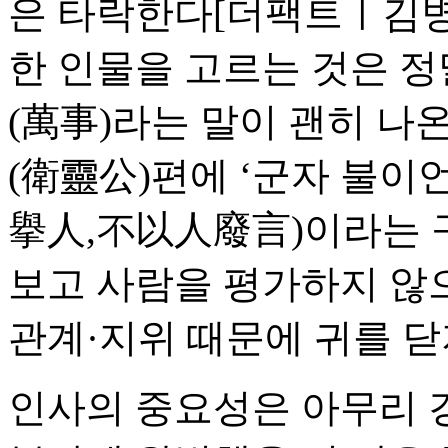
은 타락한다
[더팩트ㅣ김병
한 인물을 고르는 것은 정
(萬事)라는 말이 괜히 나
(衛靈公)편에 ‘군자 불
擧人,不以人廢言)이라는 
보고 사람을 평가하지 않
관계·지위 때문에 귀를 닫
인사의 중요성은 아무리 