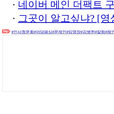
·
네이버 메인 더팩트 
·
그곳이 알고싶냐? [영
#인사청문회
#야당패싱
#문제인
#임명장
#김병헌
#칼럼
#체