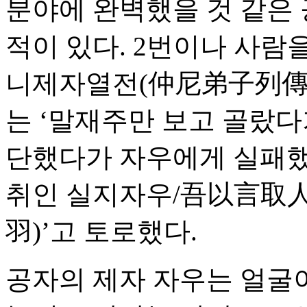
분야에 완벽했을 것 같은
적이 있다. 2번이나 사람을
니제자열전(仲尼弟子列傳)
는 ‘말재주만 보고 골랐다
단했다가 자우에게 실패
취인 실지자우/吾以言取人
羽)’고 토로했다.
공자의 제자 자우는 얼굴이