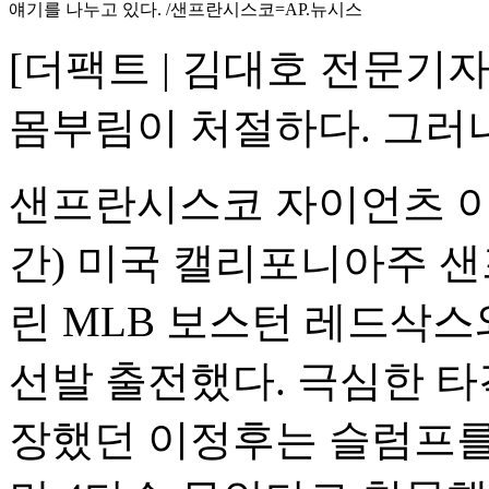
얘기를 나누고 있다. /샌프란시스코=AP.뉴시스
[더팩트 | 김대호 전문기
몸부림이 처절하다. 그러나
샌프란시스코 자이언츠 이정
간) 미국 캘리포니아주 
린 MLB 보스턴 레드삭스
선발 출전했다. 극심한 타
장했던 이정후는 슬럼프를