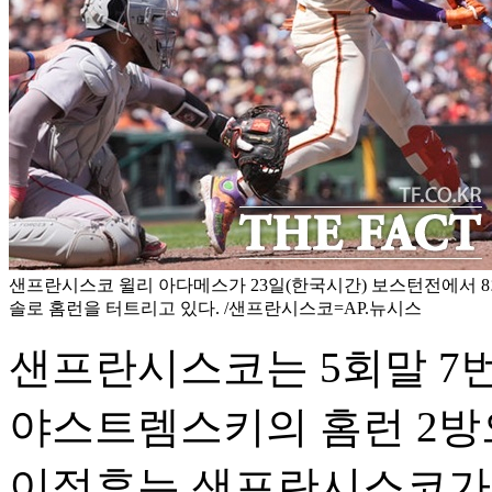
샌프란시스코 윌리 아다메스가 23일(한국시간) 보스턴전에서 
솔로 홈런을 터트리고 있다. /샌프란시스코=AP.뉴시스
샌프란시스코는 5회말 7번
야스트렘스키의 홈런 2방으
이정후는 샌프란시스코가 4