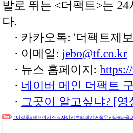
발로 뛰는 <더팩트>는 2
다.
· 카카오톡: '더팩트제보
· 이메일:
jebo@tf.co.kr
· 뉴스 홈페이지:
https:/
·
네이버 메인 더팩트 
·
그곳이 알고싶냐? [영
#이정후
#샌프란시스코자이언츠
#4경기연속무안타
#타율.2