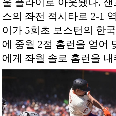
울 플라이로 아웃됐다. 샌
스의 좌전 적시타로 2-1
이가 5회초 보스턴의 한국
에 중월 2점 홈런을 얻어 
에게 좌월 솔로 홈런을 내