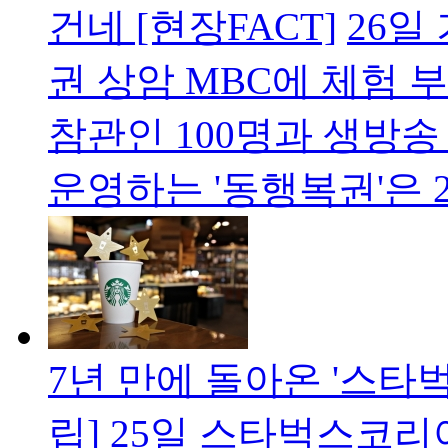
건네 [현장FACT]
26일
권 상암 MBC에 체험 
참관인 100명과 생방
운영하는 '동행복권'은 
7년 만에 돌아온 '스타벅
립]
25일 스타벅스코리아