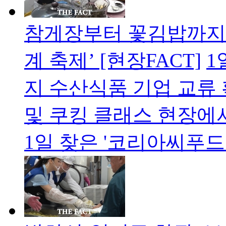
참게장부터 꽃김밥까지…
계 축제’ [현장FACT]
1
지 수산식품 기업 교류
및 쿠킹 클래스 현장에
1일 찾은 '코리아씨푸