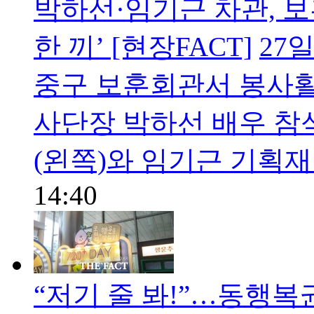
박하선·임기근 차관, 
한 끼’ [현장FACT]
27
중구 보훈회관서 봉사활
사단장 박하선 배우 참
(왼쪽)와 임기근 기획
14:40
“저기 줄 봐!”…동행복