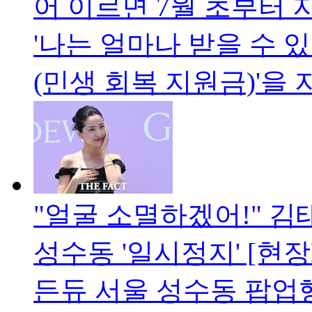
어 이르면 7월 초부터
'나는 얼마나 받을 수 있
(민생 회복 지원금)'을
"얼굴 소멸하겠어!" 김
성수동 '일시정지' [현장
든듀 서울 성수동 팝업행