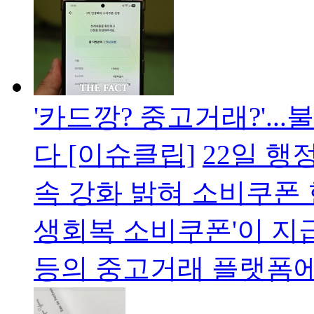
'카드깡? 중고거래?'..
다 [이슈클립]
22일 행
속 강화 밝혀 소비쿠폰 
생회복 소비쿠폰'이 지급
등의 중고거래 플랫폼에