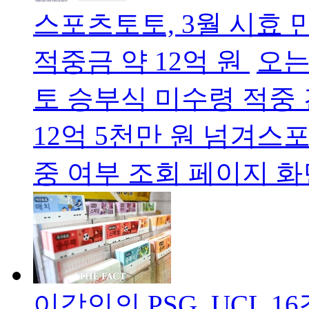
스포츠토토, 3월 시효 
적중금 약 12억 원
오는
토 승부식 미수령 적중 
12억 5천만 원 넘겨스
중 여부 조회 페이지 화면
이강인의 PSG, UCL 1