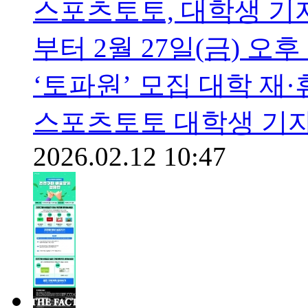
스포츠토토, 대학생 기자
부터 2월 27일(금) 오후
‘토파원’ 모집 대학 재·
스포츠토토 대학생 기자
2026.02.12 10:47