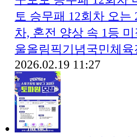
토 승무패 12회차 오는 2
차, 혼전 양상 속 1등 
울올림픽기념국민체육
2026.02.19 11:27