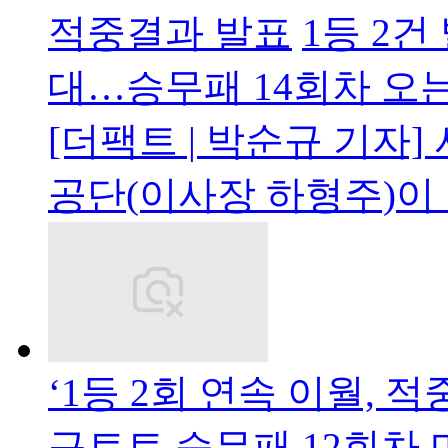
적중결과 발표
1등 2건
대…승무패 14회차 오는 
[더팩트 | 박순규 기
공단(이사장 하형주)이
‘1등 2회 연속 이월, 적
구토토 승무패 12회차 