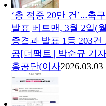
‘총 적중 20만 건’..
발표
베트맨, 3월 2일(
중결과 발표 1등 203건 포
공[더팩트 | 박순규 
흥공단(이사
2026.03.03