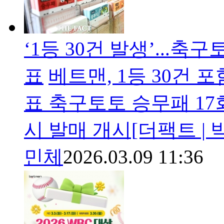
‘1등 30건 발생’...
표
베트맨, 1등 30건 포
표 축구토토 승무패 17회
시 발매 개시[더팩트 |
민체
2026.03.09 11:36