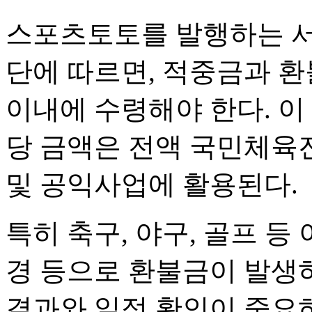
스포츠토토를 발행하는
단에 따르면, 적중금과 
이내에 수령해야 한다. 이
당 금액은 전액 국민체육
및 공익사업에 활용된다.
특히 축구, 야구, 골프 등
경 등으로 환불금이 발생하
결과와 일정 확인이 중요