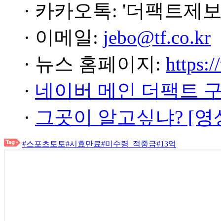
· 카카오톡: '더팩트제보
· 이메일:
jebo@tf.co.kr
· 뉴스 홈페이지:
https:/
·
네이버 메인 더팩트 
·
그곳이 알고싶냐? [영
#스포츠토토
#시효만료
#미수령_적중금
#13억