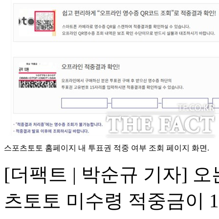
스포츠토토 홈페이지 내 투표권 적중 여부 조회 페이지 화면.
[더팩트 | 박순규 기자] 
츠토토 미수령 적중금이 1