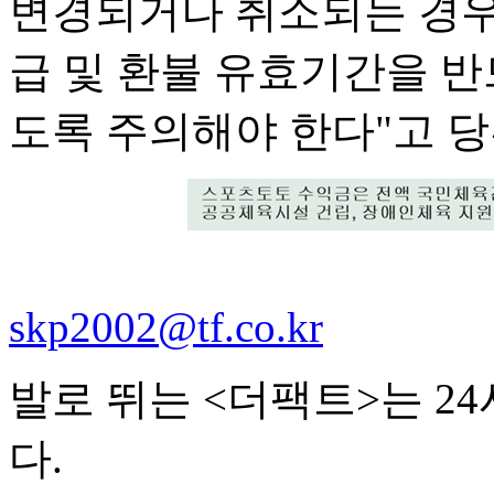
변경되거나 취소되는 경우
급 및 환불 유효기간을 반
도록 주의해야 한다"고 당
skp2002@tf.co.kr
발로 뛰는 <더팩트>는 2
다.