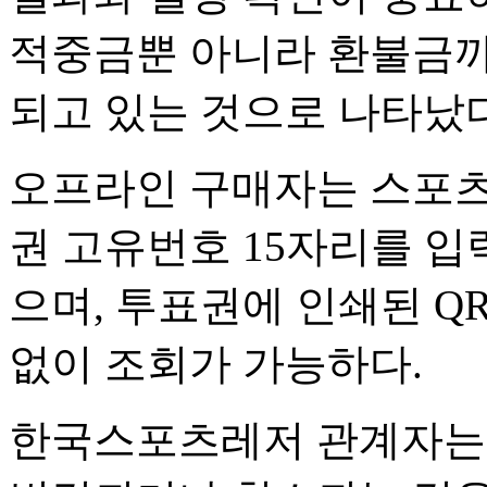
적중금뿐 아니라 환불금까
되고 있는 것으로 나타났다
오프라인 구매자는 스포츠
권 고유번호 15자리를 입
으며, 투표권에 인쇄된 
없이 조회가 가능하다.
한국스포츠레저 관계자는 