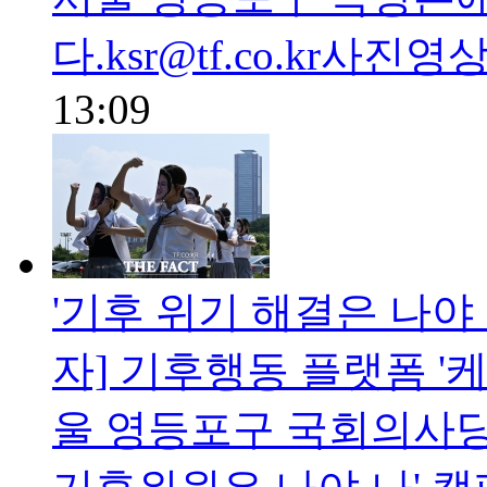
다.ksr@tf.co.kr사진영
13:09
'기후 위기 해결은 나야 나
자] 기후행동 플랫폼 '
울 영등포구 국회의사당