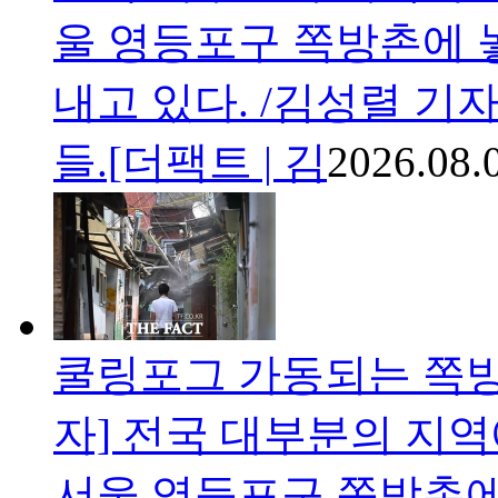
울 영등포구 쪽방촌에 놓
내고 있다. /김성렬 기
들.[더팩트 | 김
2026.08.
쿨링포그 가동되는 쪽방
자] 전국 대부분의 지역
서울 영등포구 쪽방촌