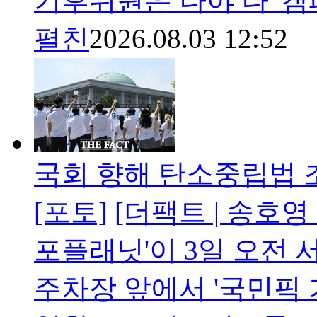
기후위원은 나야 나' 
펼친
2026.08.03 12:52
국회 향해 탄소중립법 
[포토]
[더팩트 | 송호
포플래닛'이 3일 오전
주차장 앞에서 '국민픽