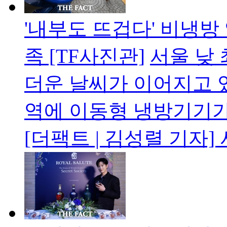
'내부도 뜨겁다' 비냉방
족 [TF사진관]
서울 낮
더운 날씨가 이어지고 있
역에 이동형 냉방기기가
[더팩트 | 김성렬 기자]