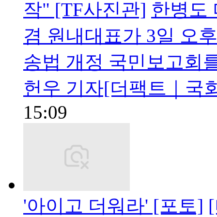
작" [TF사진관]
한병도
겸 원내대표가 3일 오
송법 개정 국민보고회를 
헌우 기자[더팩트｜국회
15:09
'아이고 더워라' [포토]