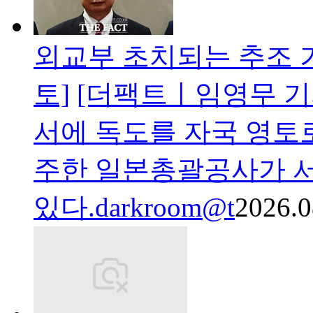
외교부 초치되는 추조 
토]
[더팩트ㅣ임영무 기
서에 독도를 자국 영토로
주한 일본총괄공사가 
있다.darkroom@t
2026.0