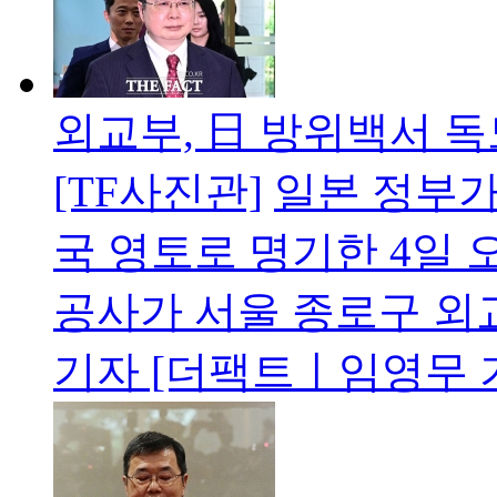
외교부, 日 방위백서 독
[TF사진관]
일본 정부가
국 영토로 명기한 4일 
공사가 서울 종로구 외
기자 [더팩트ㅣ임영무 