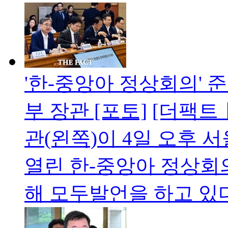
'한-중앙아 정상회의' 
부 장관 [포토]
[더팩트
관(왼쪽)이 4일 오후
열린 한-중앙아 정상회
해 모두발언을 하고 있다.d