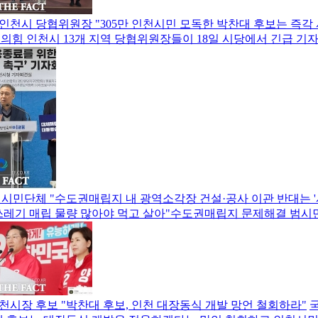
인천시 당협위원장 "305만 인천시민 모독한 박찬대 후보는 즉각
의힘 인천시 13개 지역 당협위원장들이 18일 시당에서 긴급 기
 시민단체 "수도권매립지 내 광역소각장 건설·공사 이관 반대는 '사
쓰레기 매립 물량 많아야 먹고 살아"수도권매립지 문제해결 범
천시장 후보 "박찬대 후보, 인천 대장동식 개발 망언 철회하라"