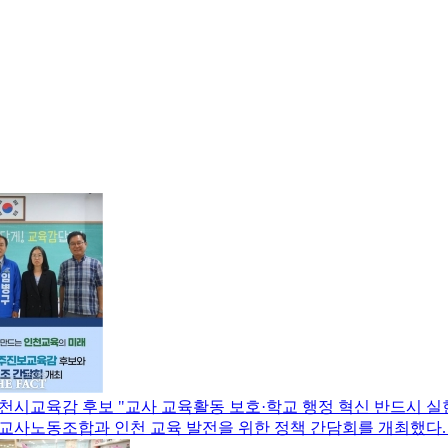
천시교육감 후보 "교사 교육활동 보호·학교 행정 혁신 반드시 실
천교사노동조합과 인천 교육 발전을 위한 정책 간담회를 개최했다.