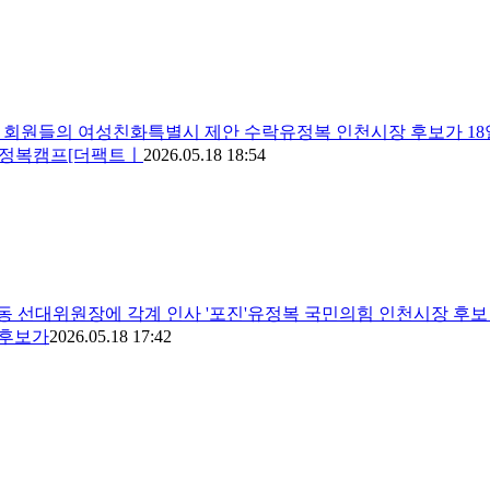
’ 회원들의 여성친화특별시 제안 수락유정복 인천시장 후보가 1
 /정복캠프[더팩트ㅣ
2026.05.18 18:54
동 선대위원장에 각계 인사 '포진'유정복 국민의힘 인천시장 후보 
 후보가
2026.05.18 17:42