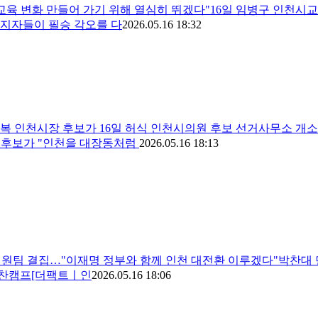
교육 변화 만들어 가기 위해 열심히 뛰겠다"16일 임병구 인천시
지지자들이 필승 각오를 다
2026.05.16 18:32
복 인천시장 후보가 16일 허식 인천시의원 후보 선거사무소 개
장 후보가 "인천을 대장동처럼
2026.05.16 18:13
 원팀 결집…"이재명 정부와 함께 인천 대전환 이루겠다"박찬대
/당찬캠프[더팩트ㅣ인
2026.05.16 18:06