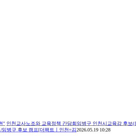
현"
인천교사노조와 교육정책 간담회임병구 인천시교육감 후보(왼
 /임병구 후보 캠프[더팩트ㅣ인천=김
2026.05.19 10:28