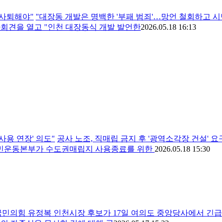
 사퇴해야"
"대장동 개발은 명백한 '부패 범죄'…망언 철회하고 
자회견을 열고 "인천 대장동식 개발 발언한
2026.05.18 16:13
용 연장' 의도"
공사 노조, 직매립 금지 후 '광역소각장 건설' 
시민운동본부가 수도권매립지 사용종료를 위한
2026.05.18 15:30
국민의힘 유정복 인천시장 후보가 17일 여의도 중앙당사에서 긴급