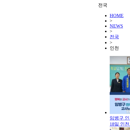
전국
HOME
>
NEWS
>
전국
>
인천
임병구 인
18일 인