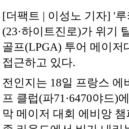
[더팩트 | 이성노 기자] '
(23·하이트진로)가 위기
골프(LPGA) 투어 메이
접근하고 있다.
전인지는 18일 프랑스 에
프 클럽(파71·6470야드)
막 메이저 대회 에비앙 챔피