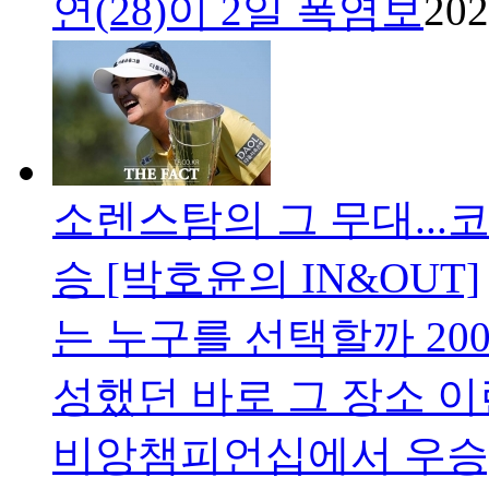
연(28)이 2일 폭염보
202
소렌스탐의 그 무대...
승 [박호윤의 IN&OUT]
는 누구를 선택할까 20
성했던 바로 그 장소 
비앙챔피언십에서 우승,