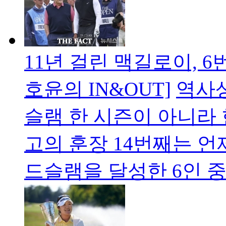
11년 걸린 맥길로이, 6
호윤의 IN&OUT]
역사상
슬램 한 시즌이 아니라
고의 훈장 14번째는 
드슬램을 달성한 6인 중