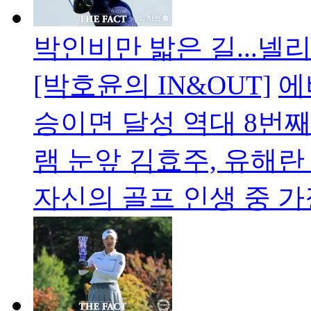
박인비만 밟은 길...넬리
[박호윤의 IN&OUT]
에
승이면 달성 역대 8번째
램 눈앞 김효주, 유해
자신의 골프 인생 중 