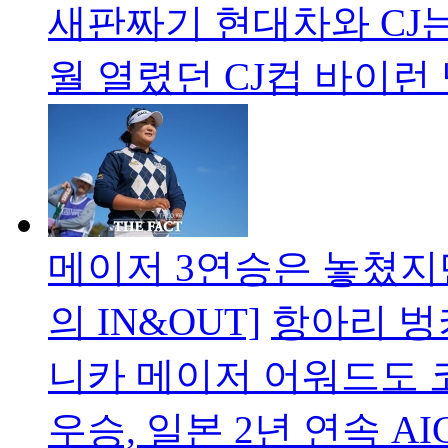
새판짜기 현대차와 CJ
월 열렸던 CJ컵 바이런
메이저 3연승은 놓쳤지만
의 IN&OUT]
항아리 벙
니카 메이저 어워드도 
우승, 일본 2년 연속 