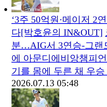
‘3주 50억원·메이저 2
다[박호윤의 IN&OUT]
분…AIG서 3연승-그랜
에 아문디에비앙챔피언
기를 몸에 두른 채 우
2026.07.13 05:48