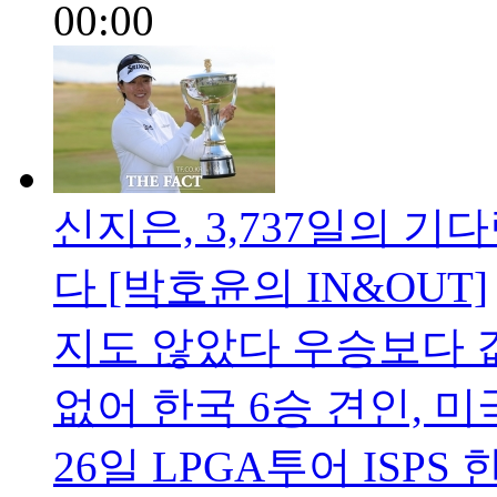
00:00
신지은, 3,737일의 기
다 [박호윤의 IN&OUT]
지도 않았다 우승보다 값
없어 한국 6승 견인, 
26일 LPGA투어 ISPS 