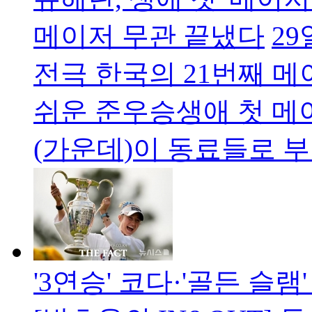
메이저 무관 끝냈다
29
전극 한국의 21번째 메이
쉬운 준우승생애 첫 메
(가운데)이 동료들로 
'3연승' 코다·'골든 슬램