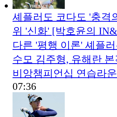
셰플러도 코다도 '충격의 
위 '신화' [박호윤의 IN&
다른 '평행 이론' 셰플러
수모 김주형, 유해란 
비앙챔피언십 연습라운
07:36