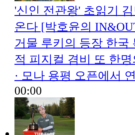
'신인 전관왕' 초읽기 김
온다 [박호윤의 IN&OU
거물 루키의 등장 한국
적 피지컬 겸비 또 한명
· 모나 용평 오픈에서 
00:00