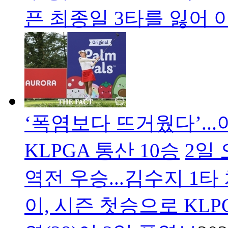
픈 최종일 3타를 잃어 
‘폭염보다 뜨거웠다’...
KLPGA 통산 10승
2일
역전 우승...김수지 1타
이, 시즌 첫승으로 KLP