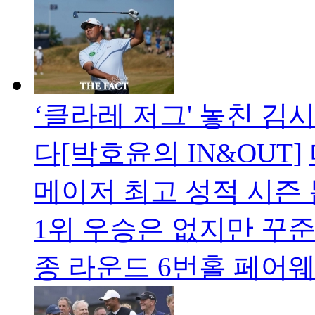
‘클라레 저그' 놓친 김
다[박호윤의 IN&OUT]
메이저 최고 성적 시즌 
1위 우승은 없지만 꾸준
종 라운드 6번홀 페어