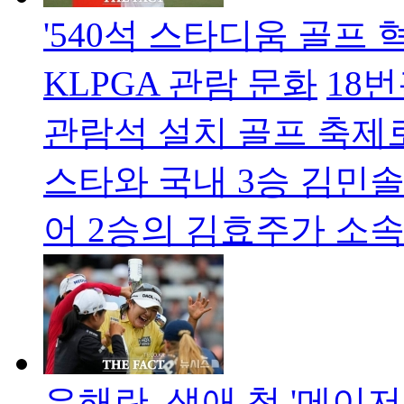
'540석 스타디움 골프 
KLPGA 관람 문화
18
관람석 설치 골프 축제로
스타와 국내 3승 김민솔
어 2승의 김효주가 소
유해란, 생애 첫 '메이저 