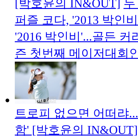
[박호윤의 IN&OUT]
두
퍼즐 코다, '2013 박인비
'2016 박인비'...골
즌 첫번째 메이저대회
트로피 없으면 어떠랴..
함' [박호윤의 IN&OUT]