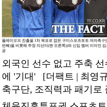
플레이오프 진출을 1차 목표로 잡은 구미스포츠토토 여자축구단
번째)을 비롯해 주장 지선미(맨 오른쪽))와 신입 멤버 이아인 김
공
외국인 선수 없고 주축 선
에 '기대'
[더팩트 | 최영
축구단, 조직력과 패기로 
체육진흥투표권 스포츠토