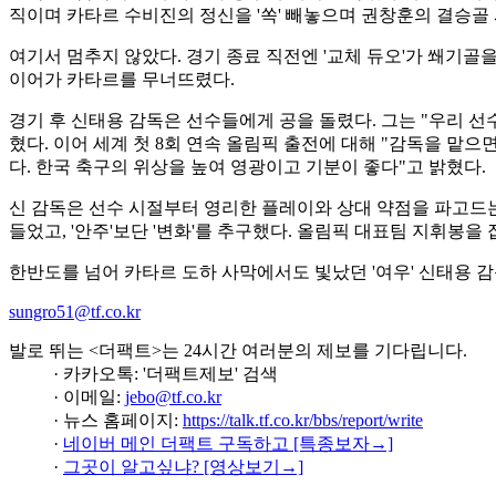
직이며 카타르 수비진의 정신을 '쏙' 빼놓으며 권창훈의 결승골 
여기서 멈추지 않았다. 경기 종료 직전엔 '교체 듀오'가 쐐기
이어가 카타르를 무너뜨렸다.
경기 후 신태용 감독은 선수들에게 공을 돌렸다. 그는 "우리 선
혔다. 이어 세계 첫 8회 연속 올림픽 출전에 대해 "감독을 맡
다. 한국 축구의 위상을 높여 영광이고 기분이 좋다"고 밝혔다.
신 감독은 선수 시절부터 영리한 플레이와 상대 약점을 파고드는 
들었고, '안주'보단 '변화'를 추구했다. 올림픽 대표팀 지휘봉
한반도를 넘어 카타르 도하 사막에서도 빛났던 '여우' 신태용 
sungro51@tf.co.kr
발로 뛰는 <더팩트>는 24시간 여러분의 제보를 기다립니다.
· 카카오톡: '더팩트제보' 검색
· 이메일:
jebo@tf.co.kr
· 뉴스 홈페이지:
https://talk.tf.co.kr/bbs/report/write
·
네이버 메인 더팩트 구독하고 [특종보자→]
·
그곳이 알고싶냐? [영상보기→]