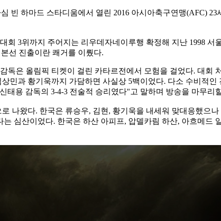
 빈 하마드 스타디움에서 열린 2016 아시아축구연맹(AFC) 23
대회 3위까지 주어지는 리우데자네이루행 확정해 지난 1998 서울
 본선 진출이란 쾌거를 이뤘다.
 감독은 올림픽 티켓이 걸린 카타르전에서 모험을 걸었다. 대회
 심상민과 황기욱까지 가담하면 사실상 5백이었다. 다소 수비적인
신태용 감독의 3-4-3 전술적 승리였다"고 말하며 방송을 마무리
 나왔다. 한국은 류승우, 김현, 황기욱을 내세워 맞대응했으나 사
는 심산이었다. 한국은 하산 아피프, 압델카림 하산, 아흐메드 