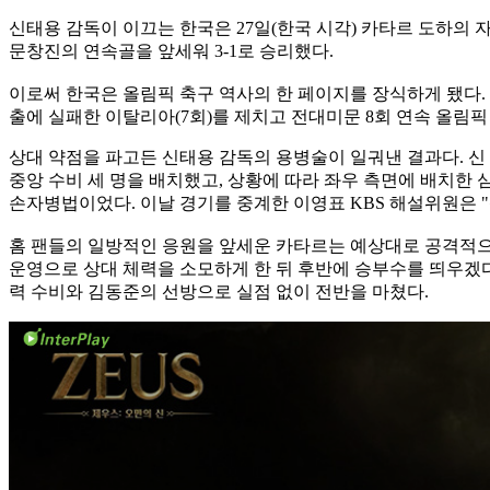
신태용 감독이 이끄는 한국은 27일(한국 시각) 카타르 도하의 자심
문창진의 연속골을 앞세워 3-1로 승리했다.
이로써 한국은 올림픽 축구 역사의 한 페이지를 장식하게 됐다. 
출에 실패한 이탈리아(7회)를 제치고 전대미문 8회 연속 올림픽
상대 약점을 파고든 신태용 감독의 용병술이 일궈낸 결과다. 신
중앙 수비 세 명을 배치했고, 상황에 따라 좌우 측면에 배치한
손자병법이었다. 이날 경기를 중계한 이영표 KBS 해설위원은 "
홈 팬들의 일방적인 응원을 앞세운 카타르는 예상대로 공격적으로
운영으로 상대 체력을 소모하게 한 뒤 후반에 승부수를 띄우겠다
력 수비와 김동준의 선방으로 실점 없이 전반을 마쳤다.