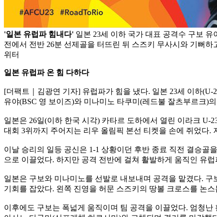
'일본 유럽파 힘내다'
일본 23세 이하 국가 대표 공격수 구보 유
전에서 전반 26분 선제골을 터뜨린 뒤 스즈키 무사시와 기뻐하고
위터
일본 유럽파 온 힘 다하다
[더팩트｜김광연 기자] 유럽파가 힘을 냈다. 일본 23세 이하(U-
유야(BSC 영 보이즈)와 미나미노 타쿠미(레드불 잘츠부르크)의
일본은 26일(이하 한국 시각) 카타르 도하에서 열린 이라크 U-2
대회 3위까지 주어지는 리우 올림픽 본선 티켓을 손에 쥐었다. 지
이날 승리의 일등 공신은 1-1 상황이던 후반 종료 직전 결승골
으로 이끌었다. 하지만 공격 전반에 걸쳐 활발하게 움직인 유럽파
일본은 구보와 미나미노를 선발로 내보내며 공격을 맡겼다. 구보
기회를 잡았다. 왼쪽 진영을 허문 스즈키의 땅볼 크로스를 논
이후에도 구보는 폭넓게 움직이며 팀 공격을 이끌었다. 엄청난 