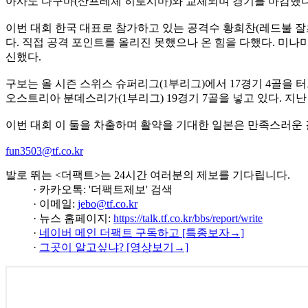
아사노 다구마(산프레체 히로시마)와 교체되며 경기를 마감했다
이번 대회 한국 대표로 참가하고 있는 공격수 황희찬(레드불 잘
다. 직접 공격 포인트를 올리진 못했으나 온 힘을 다했다. 미
신했다.
구보는 올 시즌 스위스 슈퍼리그(1부리그)에서 17경기 4골을 터뜨
오스트리아 분데스리가(1부리그) 19경기 7골을 넣고 있다. 지난
이번 대회 이 둘을 차출하며 활약을 기대한 일본은 만족스러운 
fun3503@tf.co.kr
발로 뛰는 <더팩트>는 24시간 여러분의 제보를 기다립니다.
· 카카오톡: '더팩트제보' 검색
· 이메일:
jebo@tf.co.kr
· 뉴스 홈페이지:
https://talk.tf.co.kr/bbs/report/write
·
네이버 메인 더팩트 구독하고 [특종보자→]
·
그곳이 알고싶냐? [영상보기→]