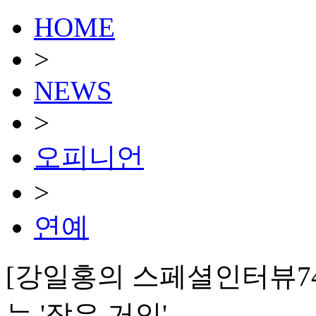
HOME
>
NEWS
>
오피니언
>
연예
[강일홍의 스페셜인터뷰74
는 '작은 거인'