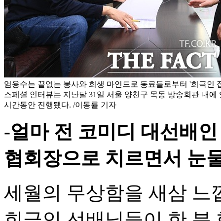
엄용수는 끝없는 봉사와 희생 마인드로 동료들로부터 '희극인 
스페셜 인터뷰는 지난달 31일 서울 양천구 목동 방송회관 내에
시간동안 진행됐다. /이동률 기자
-얼마 전 코미디 대선배인
협회장으로 치르면서 눈물
세월의 무상함을 새삼 느
희극인 선배님들이 한 분 