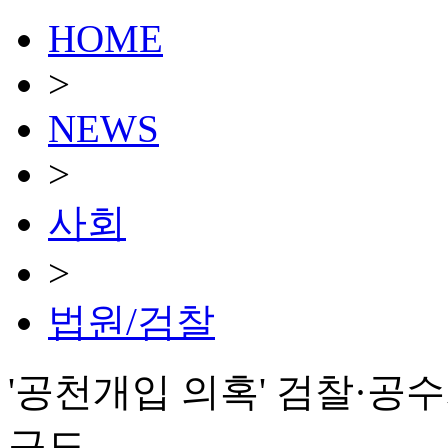
HOME
>
NEWS
>
사회
>
법원/검찰
'공천개입 의혹' 검찰·공
구도