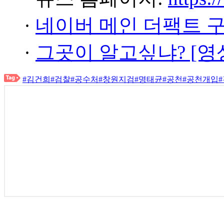
·
네이버 메인 더팩트 
·
그곳이 알고싶냐? [영
#김건희
#검찰
#공수처
#창원지검
#명태균
#공천
#공천개입