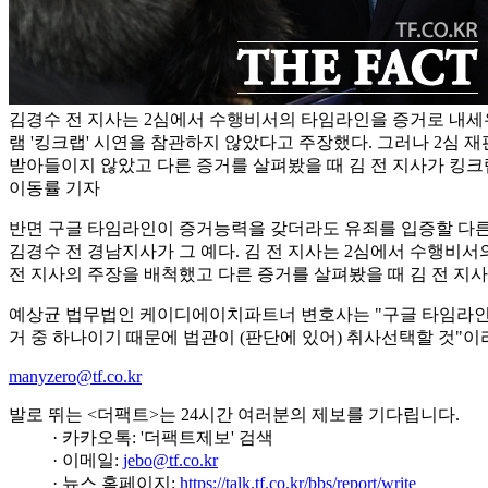
김경수 전 지사는 2심에서 수행비서의 타임라인을 증거로 내세
램 '킹크랩' 시연을 참관하지 않았다고 주장했다. 그러나 2심 
받아들이지 않았고 다른 증거를 살펴봤을 때 김 전 지사가 킹크랩
이동률 기자
반면 구글 타임라인이 증거능력을 갖더라도 유죄를 입증할 다른 증
김경수 전 경남지사가 그 예다. 김 전 지사는 2심에서 수행비서
전 지사의 주장을 배척했고 다른 증거를 살펴봤을 때 김 전 지
예상균 법무법인 케이디에이치파트너 변호사는 "구글 타임라인을
거 중 하나이기 때문에 법관이 (판단에 있어) 취사선택할 것"이
manyzero@tf.co.kr
발로 뛰는 <더팩트>는 24시간 여러분의 제보를 기다립니다.
· 카카오톡: '더팩트제보' 검색
· 이메일:
jebo@tf.co.kr
· 뉴스 홈페이지:
https://talk.tf.co.kr/bbs/report/write