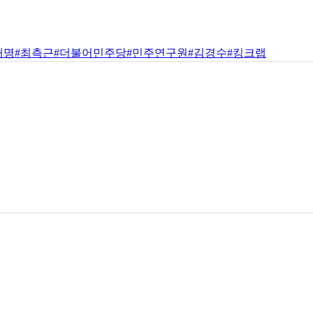
재명
#최측근
#더불어민주당
#민주연구원
#김경수
#킹크랩