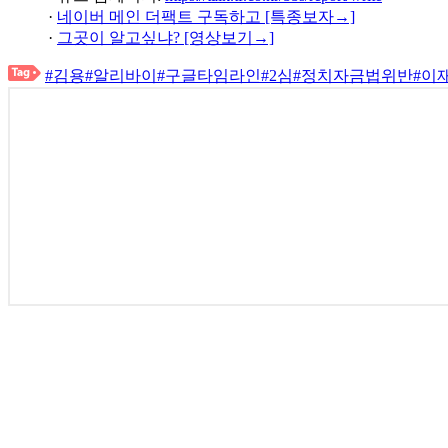
·
네이버 메인 더팩트 구독하고 [특종보자→]
·
그곳이 알고싶냐? [영상보기→]
#김용
#알리바이
#구글타임라인
#2심
#정치자금법위반
#이