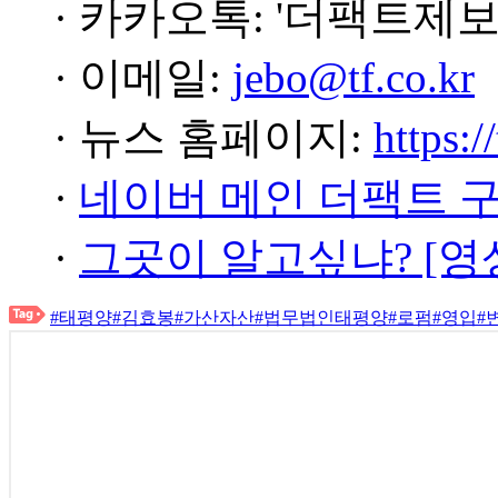
· 카카오톡: '더팩트제보
· 이메일:
jebo@tf.co.kr
· 뉴스 홈페이지:
https:/
·
네이버 메인 더팩트 
·
그곳이 알고싶냐? [영
#태평양
#김효봉
#가산자산
#법무법인태평양
#로펌
#영입
#