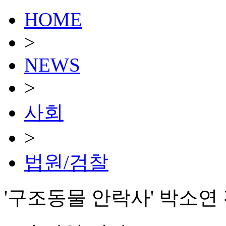
HOME
>
NEWS
>
사회
>
법원/검찰
'구조동물 안락사' 박소연 