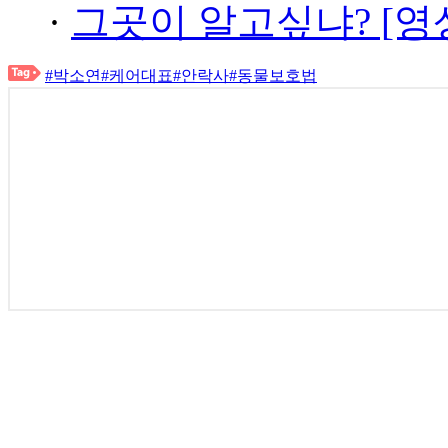
·
그곳이 알고싶냐? [영
#박소연
#케어대표
#안락사
#동물보호법