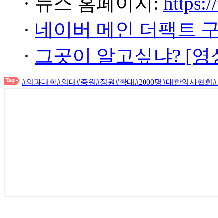
· 뉴스 홈페이지:
https:/
·
네이버 메인 더팩트 
·
그곳이 알고싶냐? [영
#의과대학
#의대
#증원
#정원
#확대
#2000명
#대한의사협회