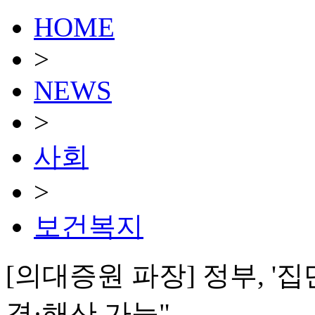
HOME
>
NEWS
>
사회
>
보건복지
[의대증원 파장] 정부, '
경·해산 가능"