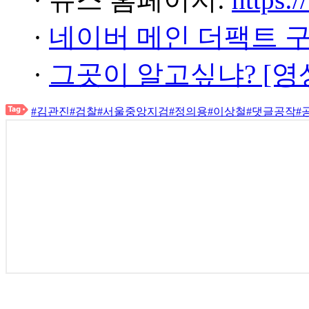
·
네이버 메인 더팩트 
·
그곳이 알고싶냐? [영
#김관진
#검찰
#서울중앙지검
#정의용
#이상철
#댓글공작
#