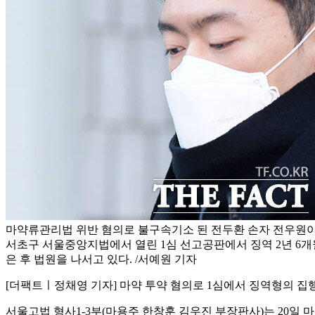
마약류관리법 위반 혐의로 불구속기소 된 전두환 손자 전우원이 지
서초구 서울중앙지법에서 열린 1심 선고공판에서 징역 2년 6개월
은 후 법원을 나서고 있다. /서예원 기자
[더팩트ㅣ정채영 기자] 마약 투약 혐의로 1심에서 징역형의 집
서울고법 형사1-3부(마용주 한창훈 김우진 부장판사)는 20일 