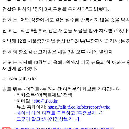
검찰은 원심의 "징역 3년 구형을 유지한다"고 밝혔다.
전 씨는 "어떤 상황에서도 같은 실수를 반복하지 않을 것을 약
전 씨는 "작년 8월부터 전문가 분들 도움을 받아 치료받고 있다
지난해 12월 서울중앙지법 형사합의24부(부장판사 최경서)는 전
전 씨의 항소심 선고기일은 내달 3일 오후 2시에 열린다.
전 씨는 지난해 10월부터 올해 3월까지 미국 뉴욕의 한 아파트 
재판에 넘겨졌다.
chaezero@tf.co.kr
발로 뛰는 <더팩트>는 24시간 여러분의 제보를 기다립니다.
· 카카오톡: '더팩트제보' 검색
· 이메일:
jebo@tf.co.kr
· 뉴스 홈페이지:
https://talk.tf.co.kr/bbs/report/write
·
네이버 메인 더팩트 구독하고 [특종보자→]
·
그곳이 알고싶냐? [영상보기→]