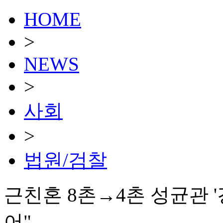
HOME
>
NEWS
>
사회
>
법원/검찰
근친혼 8촌→4촌 성균관 
어"