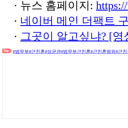
· 뉴스 홈페이지:
https:/
·
네이버 메인 더팩트 
·
그곳이 알고싶냐? [영
#법무부
#근친혼
#성균관
#법무부근친혼
#근친혼범위
#근