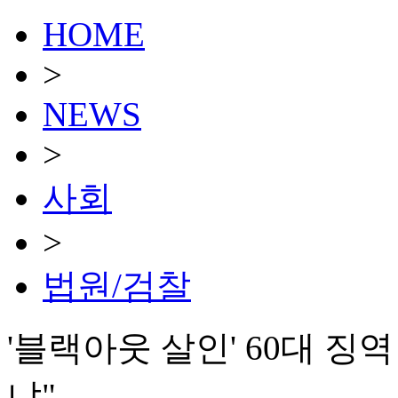
HOME
>
NEWS
>
사회
>
법원/검찰
'블랙아웃 살인' 60대 징
냐"