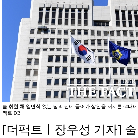
술 취한 채 일면식 없는 남의 집에 들어가 살인을 저지른 60대에
팩트 DB
[더팩트ㅣ장우성 기자] 술