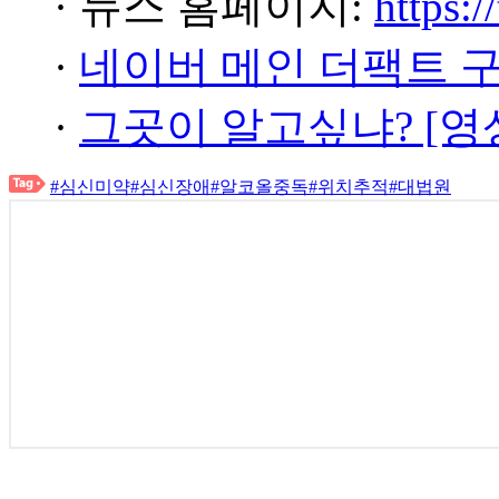
· 뉴스 홈페이지:
https:/
·
네이버 메인 더팩트 
·
그곳이 알고싶냐? [영
#심신미약
#심신장애
#알코올중독
#위치추적
#대법원