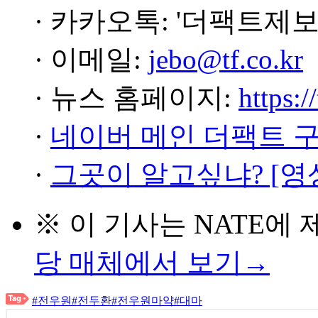
· 카카오톡: '더팩트제보
· 이메일:
jebo@tf.co.kr
· 뉴스 홈페이지:
https:/
·
네이버 메인 더팩트 
·
그곳이 알고싶냐? [영
※ 이 기사는
NATE
에 
당 매체에서 보기→
#전우원
#전두환
#전우원마약
#대마