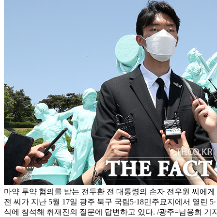
마약 투약 혐의를 받는 전두환 전 대통령의 손자 전우원 씨에게
전 씨가 지난 5월 17일 광주 북구 국립5·18민주묘지에서 열린 5
식에 참석해 취재진의 질문에 답변하고 있다. /광주=남용희 기