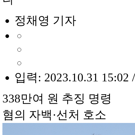
정채영 기자
입력: 2023.10.31 15:02 
338만여 원 추징 명령
혐의 자백·선처 호소