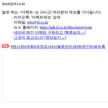
ilraoh@tf.co.kr
발로 뛰는 <더팩트>는 24시간 여러분의 제보를 기다립니다.
· 카카오톡: '더팩트제보' 검색
· 이메일:
jebo@tf.co.kr
· 뉴스 홈페이지:
https://talk.tf.co.kr/bbs/report/write
·
네이버 메인 더팩트 구독하고 [특종보자→]
·
그곳이 알고싶냐? [영상보기→]
#법사위
#국회
#국정감사
#서울중앙지검
#허위인터뷰의혹