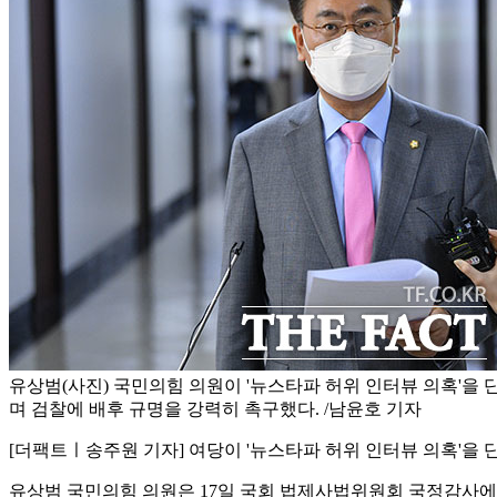
유상범(사진) 국민의힘 의원이 '뉴스타파 허위 인터뷰 의혹'을 
며 검찰에 배후 규명을 강력히 촉구했다. /남윤호 기자
[더팩트ㅣ송주원 기자] 여당이 '뉴스타파 허위 인터뷰 의혹'을 
유상범 국민의힘 의원은 17일 국회 법제사법위원회 국정감사에서