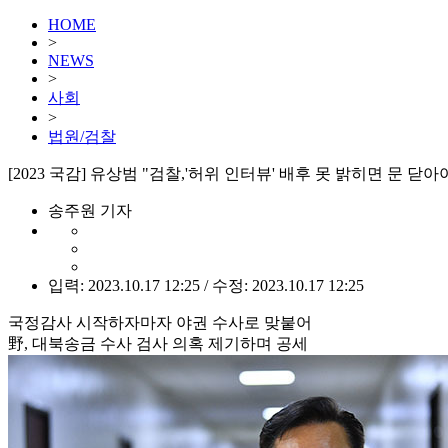
HOME
>
NEWS
>
사회
>
법원/검찰
[2023 국감] 유상범 "검찰,'허위 인터뷰' 배후 못 밝히면 문 닫아
송주원 기자
입력: 2023.10.17 12:25 / 수정: 2023.10.17 12:25
국정감사 시작하자마자 야권 수사로 맞붙어
野, 대북송금 수사 검사 의혹 제기하며 공세