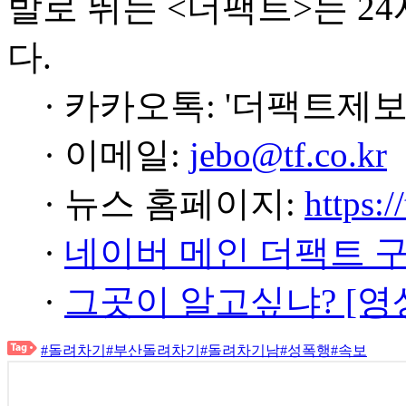
발로 뛰는 <더팩트>는 2
다.
· 카카오톡: '더팩트제보
· 이메일:
jebo@tf.co.kr
· 뉴스 홈페이지:
https:/
·
네이버 메인 더팩트 
·
그곳이 알고싶냐? [영
#돌려차기
#부산돌려차기
#돌려차기남
#성폭행
#속보