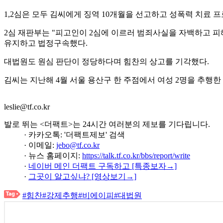
1,2심은 모두 김씨에게 징역 10개월을 선고하고 성폭력 치료 프
2심 재판부는 "피고인이 2심에 이르러 범죄사실을 자백하고 
유지하고 법정구속했다.
대법원도 원심 판단이 정당하다며 힘찬의 상고를 기각했다.
김씨는 지난해 4월 서울 용산구 한 주점에서 여성 2명을 추행한
leslie@tf.co.kr
발로 뛰는 <더팩트>는 24시간 여러분의 제보를 기다립니다.
· 카카오톡: '더팩트제보' 검색
· 이메일:
jebo@tf.co.kr
· 뉴스 홈페이지:
https://talk.tf.co.kr/bbs/report/write
·
네이버 메인 더팩트 구독하고 [특종보자→]
·
그곳이 알고싶냐? [영상보기→]
#힘찬
#강제추행
#비에이피
#대법원