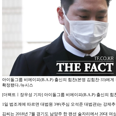
아이돌그룹 비에이피(B.A.P) 출신의 힘찬(본명 김힘찬·33)에
확정됐다./뉴시스
[더팩트ㅣ장우성 기자] 아이돌그룹 비에이피(B.A.P) 출신의 힘
1일 법조계에 따르면 대법원 3부(주심 오석준 대법관)는 강제
김씨는 2018년 7월 경기도 남양주 한 팬션 술자리에서 20대 