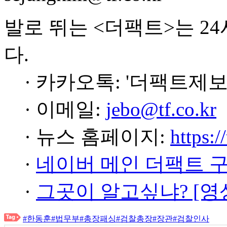
발로 뛰는 <더팩트>는 2
다.
· 카카오톡: '더팩트제보
· 이메일:
jebo@tf.co.kr
· 뉴스 홈페이지:
https:/
·
네이버 메인 더팩트 
·
그곳이 알고싶냐? [영
#한동훈
#법무부
#총장패싱
#검찰총장
#장관
#검찰인사