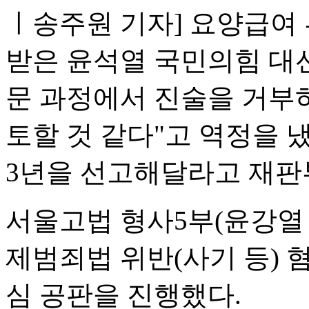
ㅣ송주원 기자] 요양급여
받은 윤석열 국민의힘 대선
문 과정에서 진술을 거부
토할 것 같다"고 역정을 
3년을 선고해달라고 재판
서울고법 형사5부(윤강열 
제범죄법 위반(사기 등) 
심 공판을 진행했다.