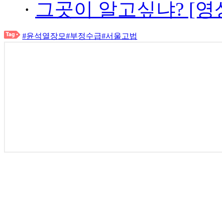
·
그곳이 알고싶냐? [영
#윤석열장모
#부정수급
#서울고법