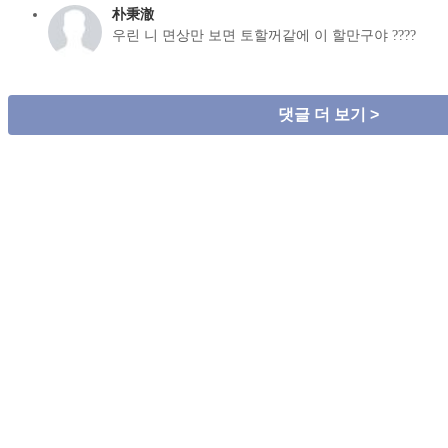
朴秉澈
우린 니 면상만 보면 토할꺼같에 이 할만구야 ????
댓글 더 보기 >