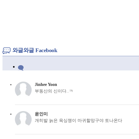
와글와글 Facebook
Jinhee Yoon
부동산의 신이다..ㅋ
윤인미
개히발 늙은 욕싱쟁이 마귀할망구야 토나온다