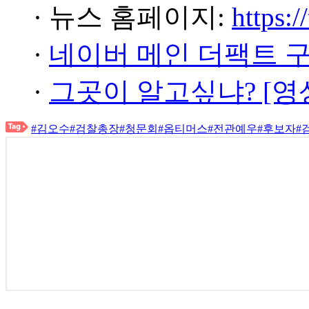
· 뉴스 홈페이지:
https:/
·
네이버 메인 더팩트 
·
그곳이 알고싶냐? [영
#김오수
#검찰총장
#청문회
#옵티머스
#전관예우
#후보자
#