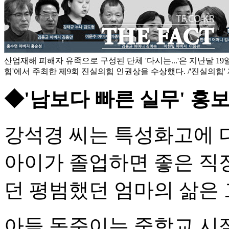
산업재해 피해자 유족으로 구성된 단체 '다시는...'은 지난달 19
힘'에서 주최한 제9회 진실의힘 인권상을 수상했다. /'진실의힘'
◆'남보다 빠른 실무' 홍
강석경 씨는 특성화고에 
아이가 졸업하면 좋은 직
던 평범했던 엄마의 삶은 
아들 동준이는 중학교 시