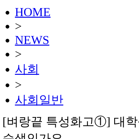
HOME
>
NEWS
>
사회
>
사회일반
[벼랑끝 특성화고①] 대
습생인가요