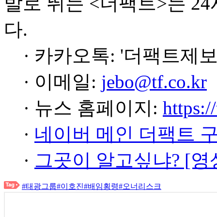
발로 뛰는 <더팩트>는 2
다.
· 카카오톡: '더팩트제보
· 이메일:
jebo@tf.co.kr
· 뉴스 홈페이지:
https:/
·
네이버 메인 더팩트 
·
그곳이 알고싶냐? [영
#태광그룹
#이호진
#배임횡령
#오너리스크