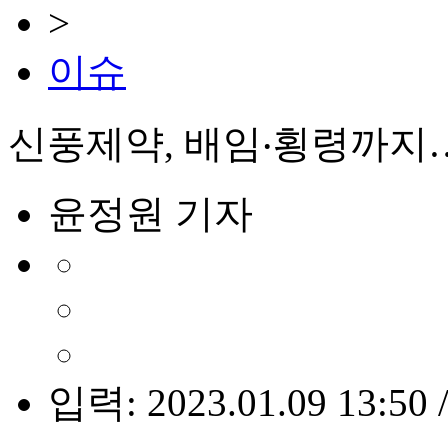
>
이슈
신풍제약, 배임‧횡령까지…
윤정원 기자
입력: 2023.01.09 13:50 